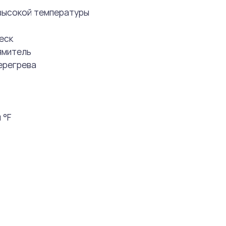
 высокой температуры
еск
ямитель
ерегрева
 °F