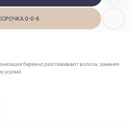
ССРОЧКА 0-0-6
ионизация бережно разглаживают волосы, заменяя
х усилий.