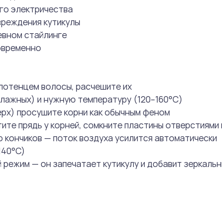
го электричества
вреждения кутикулы
евном стайлинге
овременно
лотенцем волосы, расчешите их
влажных) и нужную температуру (120–160°C)
рх) просушите корни как обычным феном
ите прядь у корней, сомкните пластины отверстиями 
 кончиков — поток воздуха усилится автоматически
140°C)
режим — он запечатает кутикулу и добавит зеркальн