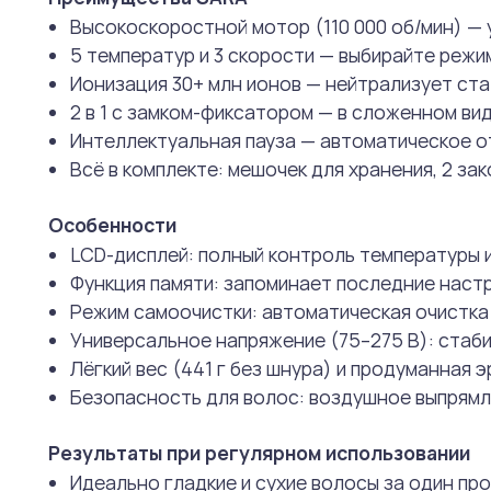
Высокоскоростной мотор (110 000 об/мин) — 
5 температур и 3 скорости — выбирайте режим
Ионизация 30+ млн ионов — нейтрализует ста
2 в 1 с замком-фиксатором — в сложенном ви
Интеллектуальная пауза — автоматическое от
Всё в комплекте: мешочек для хранения, 2 за
Особенности
LCD-дисплей: полный контроль температуры 
Функция памяти: запоминает последние настр
Режим самоочистки: автоматическая очистк
Универсальное напряжение (75–275 В): стаби
Лёгкий вес (441 г без шнура) и продуманная
Безопасность для волос: воздушное выпрямл
Результаты при регулярном использовании
Идеально гладкие и сухие волосы за один пр