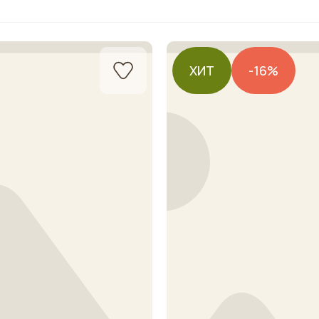
ХИТ
-16%