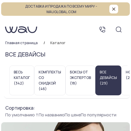
ДОСТАВКА И ПРОДАЖА ПО ВСЕМУ МИРУ -
WAUGLOBAL.COM
Главная страница
Каталог
ВСЕ ДЕВАЙСЫ
ВЕСЬ
КОМПЛЕКТЫ
БОКСЫ ОТ
ВСЕ
НО
КАТАЛОГ
СО
ЭКСПЕРТОВ
ДЕВАЙСЫ
(2
(342)
СКИДКОЙ
(18)
(29)
(46)
Сортировка:
По умолчанию
↑
По названию
По цене
По популярности