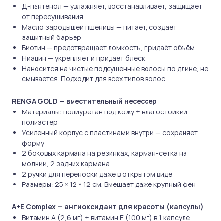
Д-пантенол — увлажняет, восстанавливает, защищает
от пересушивания
Масло зародышей пшеницы — питает, создаёт
защитный барьер
Биотин — предотвращает ломкость, придаёт объём
Ниацин — укрепляет и придаёт блеск
Наносится на чистые подсушенные волосы по длине, не
смывается. Подходит для всех типов волос
RENGA GOLD — вместительный несессер
Материалы: полиуретан под кожу + влагостойкий
полиэстер
Усиленный корпус с пластинами внутри — сохраняет
форму
2 боковых кармана на резинках, карман-сетка на
молнии, 2 задних кармана
2 ручки для переноски даже в открытом виде
Размеры: 25 × 12 × 12 см. Вмещает даже крупный фен
A+E Complex — антиоксидант для красоты (капсулы)
Витамин А (2,6 мг) + витамин Е (100 мг) в 1 капсуле