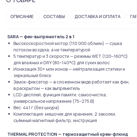
ОПИСАНИЕ
СОСТАВЫ
ДОСТАВКА И ОПЛАТА
ГА
SARA — фен-выпрямитель 2 в 1
Высокоскоростной мотор (110 000 об/мин) — сушка
потоком воздуха, а не температурой
5 температур и 3 скорости — режимы WET (120–160°C)
для влажных и DRY (80–140°C) для сухих волос
Ионизация 30+ млн ионов — нейтрализация статики и
зеркальный блеск
Замок-фиксатор — в сложенном виде работает как фен,
в раскрытом — как выпрямитель
LCD-дисплей, функция памяти, самоочистка,
универсальное напряжение (75–275 В)
Вес: 441 г (без шнура)
Комплектация: мешочек для хранения, 2 заколки,
съёмный магнитный фильтр, инструкция
THERMAL PROTECTION — термозащитный крем-флюид