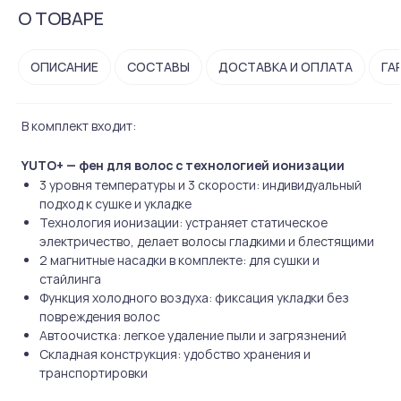
О ТОВАРЕ
ОПИСАНИЕ
СОСТАВЫ
ДОСТАВКА И ОПЛАТА
ГА
В комплект входит:
YUTO+ — фен для волос с технологией ионизации
3 уровня температуры и 3 скорости: индивидуальный
подход к сушке и укладке
Технология ионизации: устраняет статическое
электричество, делает волосы гладкими и блестящими
2 магнитные насадки в комплекте: для сушки и
стайлинга
Функция холодного воздуха: фиксация укладки без
повреждения волос
Автоочистка: легкое удаление пыли и загрязнений
Складная конструкция: удобство хранения и
транспортировки