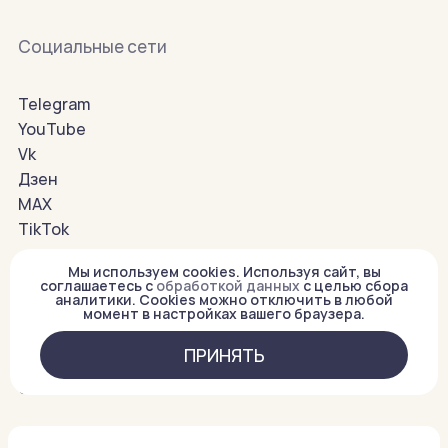
Социальные сети
Telegram
YouTube
Vk
Дзен
MAX
TikTok
Мы используем cookies. Используя сайт, вы
соглашаетесь с
обработкой данных
с целью сбора
WAU GLOBAL:
аналитики. Cookies можно отключить в любой
USA
момент в настройках вашего браузера.
ПРИНЯТЬ
ПОЛЬЗОВАТЕЛЬСКОЕ СОГЛАШЕНИЕ
COPYRIGHT ©. 2026 WAU