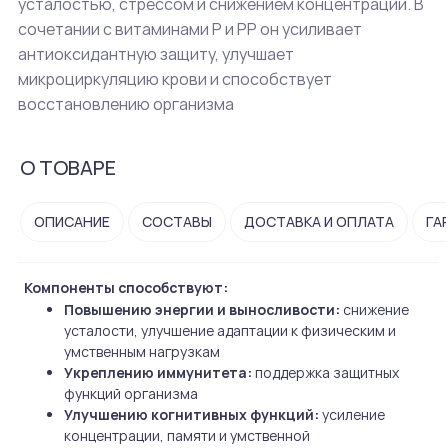
усталостью, стрессом и снижением концентрации. В
сочетании с витаминами P и PP он усиливает
антиоксидантную защиту, улучшает
микроциркуляцию крови и способствует
восстановлению организма
О ТОВАРЕ
ОПИСАНИЕ
СОСТАВЫ
ДОСТАВКА И ОПЛАТА
ГА
Компоненты способствуют:
Повышению энергии и выносливости:
снижение
усталости, улучшение адаптации к физическим и
умственным нагрузкам
Укреплению иммунитета:
поддержка защитных
функций организма
Улучшению когнитивных функций:
усиление
концентрации, памяти и умственной