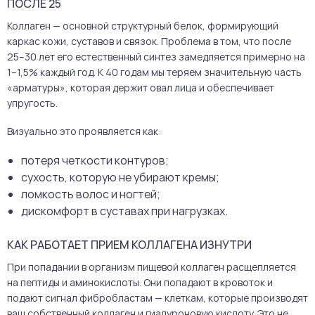
ПОСЛЕ 25
Коллаген — основной структурный белок, формирующий
каркас кожи, суставов и связок. Проблема в том, что после
25–30 лет его естественный синтез замедляется примерно на
1–1,5% каждый год. К 40 годам мы теряем значительную часть
«арматуры», которая держит овал лица и обеспечивает
упругость.
Визуально это проявляется как:
потеря четкости контуров;
сухость, которую не убирают кремы;
ломкость волос и ногтей;
дискомфорт в суставах при нагрузках.
КАК РАБОТАЕТ ПРИЕМ КОЛЛАГЕНА ИЗНУТРИ
При попадании в организм пищевой коллаген расщепляется
на пептиды и аминокислоты. Они попадают в кровоток и
подают сигнал фибробластам — клеткам, которые производят
ваш собственный коллаген и гиалуроновую кислоту. Это не